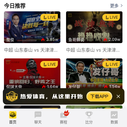
今日推荐
更多
LIVE
LIVE
3.85w
2.09w
詹俊
鱼哥解说
中超 山东泰山 vs 天津津门虎
中超 山东泰山 vs 天津津门虎
LIVE
LIVE
1.64w
1.54w
侃球大帝
发仔哥
中超 重庆铜梁龙 vs 上海海港
中超 山东泰山 vs 天津津门虎
LIVE
LIVE
首页
聊天
赛程
比分
数据